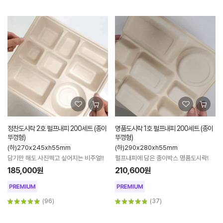
정찬도시락 2호 펄프내피 200세트 (종이
명품도시락 1호 펄프내피 200세트 (종이
뚜껑형)
뚜껑형)
(하)270x245xh55mm
(하)290x280xh55mm
담기만 해도 사진찍고 싶어지는 비주얼!!
펄프내피에 담은 종이박스 명품도시락!
185,000원
210,600원
(96)
(37)