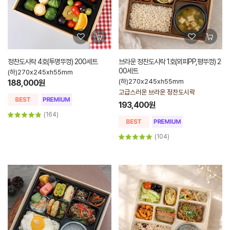
정찬도시락 4호(투명뚜껑) 200세트
브라운 정찬도시락 1호(외피PP,평뚜껑) 2
00세트
(하)270x245xh55mm
(하)270x245xh55mm
188,000원
고급스러운 브라운 정찬도시락
193,400원
(164)
(104)