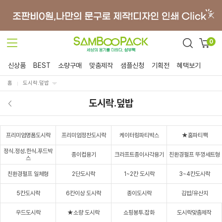
0
신상품
BEST
소량구매
맞춤제작
샘플신청
기획전
혜택보기
홈
도시락.덮밥
도시락.덮밥
프리미엄명품도시락
프리미엄정찬도시락
케이터링파티박스
★홈파티팩
정식.정성.한식.푸드박
종이컵용기
크라프트종이사각용기
친환경펄프 뚜껑세트형
스
친환경펄프 일체형
2단도시락
1~2칸 도시락
3~4칸도시락
5칸도시락
6칸이상 도시락
종이도시락
김밥/유산지
우드도시락
★소량 도시락
쇼핑봉투.잡화
도시락맞춤제작