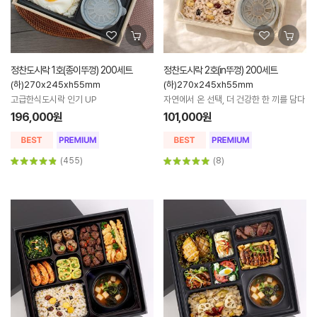
정찬도시락 1호(종이뚜껑) 200세트
정찬도시락 2호(in뚜껑) 200세트
(하)270x245xh55mm
(하)270x245xh55mm
고급한식도시락 인기 UP
자연에서 온 선택, 더 건강한 한 끼를 담다
196,000원
101,000원
(455)
(8)