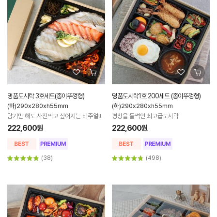
명품도시락 3호세트(종이뚜껑형)
명품도시락1호 200세트 (종이뚜껑형)
(하)290x280xh55mm
(하)290x280xh55mm
담기만 해도 사진찍고 싶어지는 비주얼!!
평창을 들썩인 최고급도시락
222,600원
222,600원
(38)
(498)