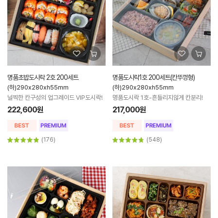
명품초밥도시락 2호 200세트
명품도시락1호 200세트(칸뚜껑형)
(하)290x280xh55mm
(하)290x280xh55mm
널찍한 칸구성의 업그레이드 VIP도시락!
명품도시락 1호-흔들리지않게 칸분리!
222,600원
217,000원
(176)
(548)