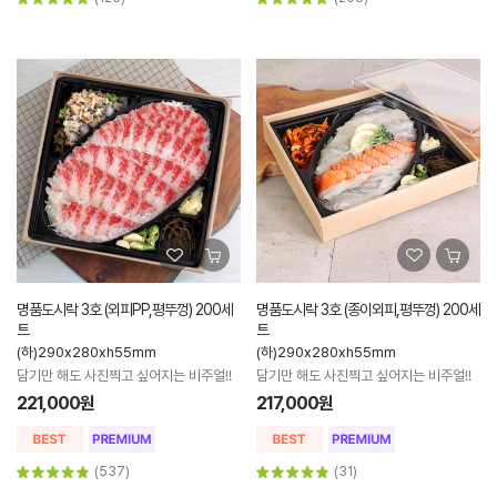
명품도시락 3호 (외피PP,평뚜껑) 200세
명품도시락 3호 (종이외피,평뚜껑) 200세
트
트
(하)290x280xh55mm
(하)290x280xh55mm
담기만 해도 사진찍고 싶어지는 비주얼!!
담기만 해도 사진찍고 싶어지는 비주얼!!
221,000원
217,000원
(537)
(31)