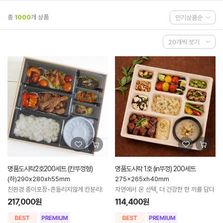
총
1000
개 상품
명품도시락2호200세트 (칸뚜껑형)
명품도시락 1호 (in뚜껑) 200세트
(하)290x280xh55mm
275x265xh40mm
친환경 종이포장-흔들리지않게 칸분리!
자연에서 온 선택, 더 건강한 한 끼를 담다
217,000원
114,400원