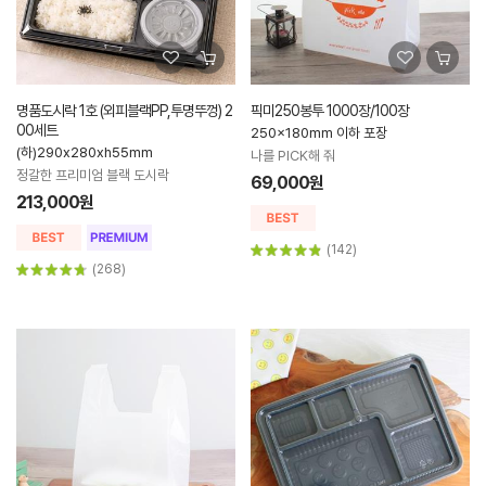
명품도시락 1호 (외피블랙PP,투명뚜껑) 2
픽미250봉투 1000장/100장
00세트
250x180mm 이하 포장
(하)290x280xh55mm
나를 PICK해 줘
정갈한 프리미엄 블랙 도시락
69,000원
213,000원
(142)
(268)