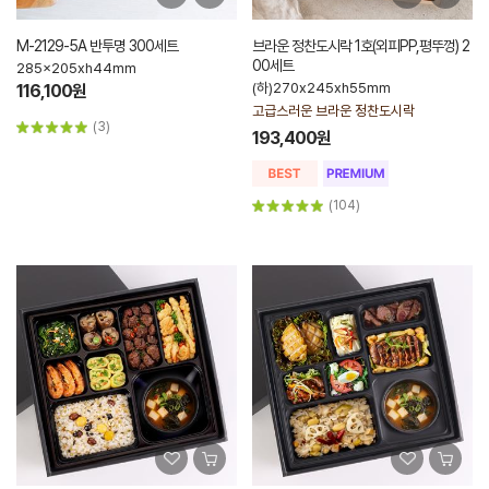
M-2129-5A 반투명 300세트
브라운 정찬도시락 1호(외피PP,평뚜껑) 2
00세트
285x205xh44mm
(하)270x245xh55mm
116,100원
고급스러운 브라운 정찬도시락
(3)
193,400원
(104)