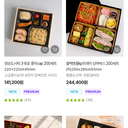
정성도시락 3-8호 종이cap 200세트
블랙명품kp트레이 상하박스 200세트
220x220xh45mm
(하)290x280xh55mm
고급종이상자! 8칸의 컴팩트한 사이즈
명품도시락-친환경버전
141,200원
244,400원
(45)
(38)