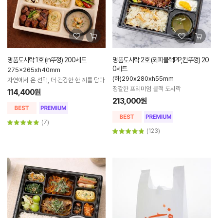
명품도시락 1호 (in뚜껑) 200세트
명품도시락 2호 (외피블랙PP,칸뚜껑) 20
0세트
275x265xh40mm
(하)290x280xh55mm
자연에서 온 선택, 더 건강한 한 끼를 담다
정갈한 프리미엄 블랙 도시락
114,400원
213,000원
(7)
(123)