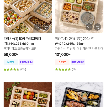
파티박스(대) 50세트/패드B별매
정찬도시락 2호(in뚜껑) 200세트
(하)340x258xh60mm
(하)270x245xh55mm
큼지막하고 고급스럽게 포장!
자연에서 온 선택, 더 건강한 한 끼를 담다
59,000원
101,000원
(65)
(8)