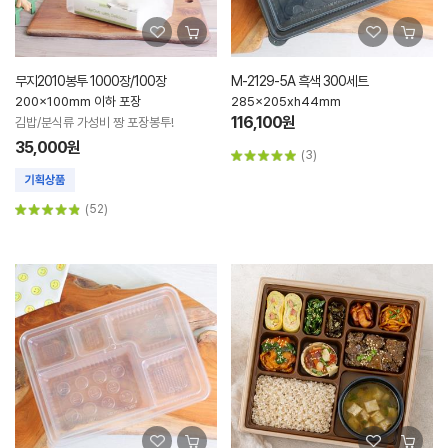
무지2010봉투 1000장/100장
M-2129-5A 흑색 300세트
200x100mm 이하 포장
285x205xh44mm
116,100원
김밥/분식류 가성비 짱 포장봉투!
35,000원
(3)
(52)