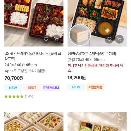
GS-87 프리미엄8칸 100세트 [블랙,크
정찬EASY2호 4세트(종이뚜껑형)
라프트]
(하)270x245xh55mm
240x240xh45mm
꺼내고 담기만하세요! 완성형 도시락 박
스!
4pcs로 구성된 프리미엄급!
18,200원
70,700원
(195)