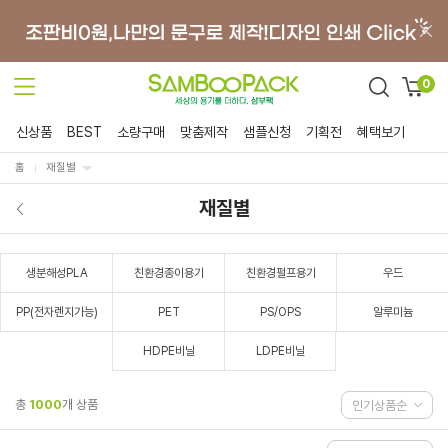
0
신상품
BEST
소량구매
맞춤제작
샘플신청
기획전
혜택보기
홈
재질별
재질별
생분해성PLA
친환경종이용기
친환경펄프용기
우드
PP(전자렌지가능)
PET
PS/OPS
알루미늄
HDPE비닐
LDPE비닐
총
1000
개 상품