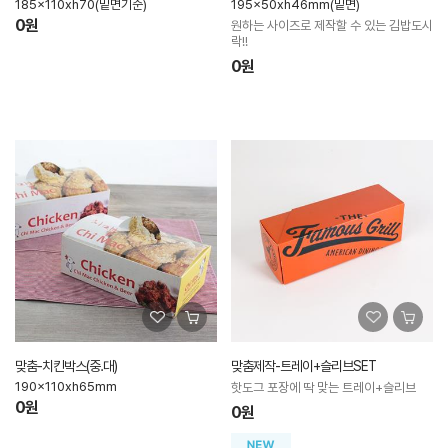
185x110xh70(밑면기준)
195x50xh46mm(밑면)
0원
원하는 사이즈로 제작할 수 있는 김밥도시
락!!
0원
맞춤-치킨박스(중.대)
맞춤제작-트레이+슬리브SET
190x110xh65mm
핫도그 포장에 딱 맞는 트레이+슬리브
0원
0원