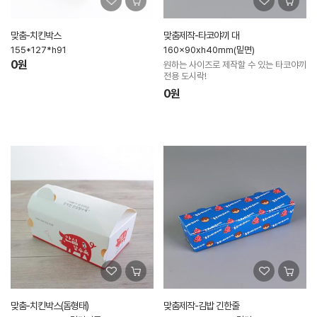
맞춤-치킨박스
맞춤제작-타코야끼 대
155*127*h91
160x90xh40mm(밑면)
0원
원하는 사이즈로 제작할 수 있는 타코야끼
전용 도시락!
0원
맞춤-치킨박스(돔형태)
맞춤제작-김밥 긴한줄