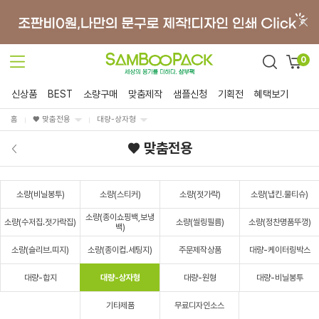
0
신상품
BEST
소량구매
맞춤제작
샘플신청
기획전
혜택보기
홈
♥ 맞춤전용
대량-상자형
♥ 맞춤전용
소량(비닐봉투)
소량(스티커)
소량(젓가락)
소량(냅킨.물티슈)
소량(종이쇼핑백,보냉
소량(수저집.젓가락집)
소량(씰링필름)
소량(정찬명품뚜껑)
백)
소량(슬리브.띠지)
소량(종이컵.세팅지)
주문제작상품
대량-케이터링박스
대량-합지
대량-상자형
대량-원형
대량-비닐봉투
기타제품
무료디자인소스