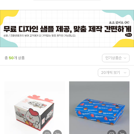
총
50
개 상품