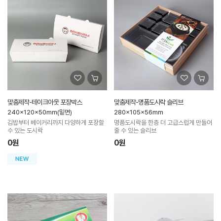
맞춤제작-테이크아웃 포장박스
맞춤제작-명품도시락 슬리브
240x120x50mm(밑면)
280x105x56mm
김밥부터 베이커리까지 다양하게 포장할
명품도시락을 한층 더 고급스럽게 만들어
수 있는 도시락
줄 수 있는 슬리브
0원
0원