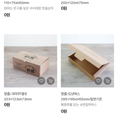
110x75xh50mm
200x120xh75mm
0원
원하는 문구를 넣은 우리매장 맞춤상자
0원
맞춤-크라무지)대
맞춤-도넛박스
203x123xh73mm
295x195xH55mm/밑면기준
0원
빵종류를 담는 4면접착박스
0원