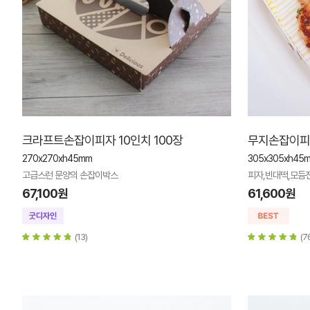
크라프트손잡이피자 10인치 100장
무지손잡이피자
270x270xh45mm
305x305xh45
고급스런 문양의 손잡이박스
피자,빈대떡,모듬전
67,100원
61,600원
(13)
(7