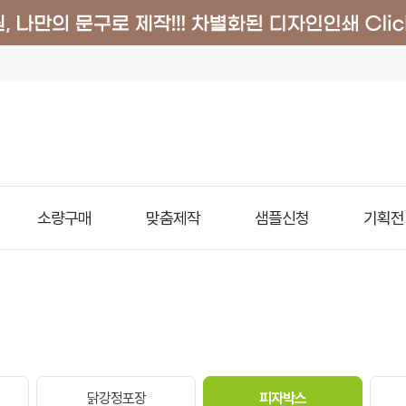
소량구매
맞춤제작
샘플신청
기획전
닭강정포장
피자박스