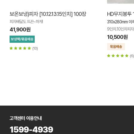
보온보냉)피자 [10.12.13.15인치] 100장
HD무지봉투 1
피자배달도 뜨끈~하게!
310x280mm 이
41,900원
9인치.10인치피
10,500원
(10)
(6)
고객센터 이용안내
1599-4939