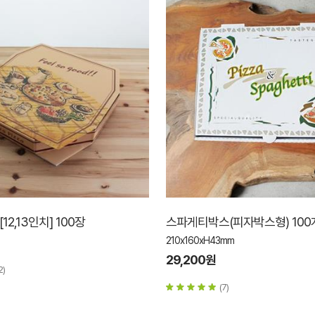
12,13인치] 100장
스파게티박스(피자박스형) 100
210x160xH43mm
29,200원
2)
(7)