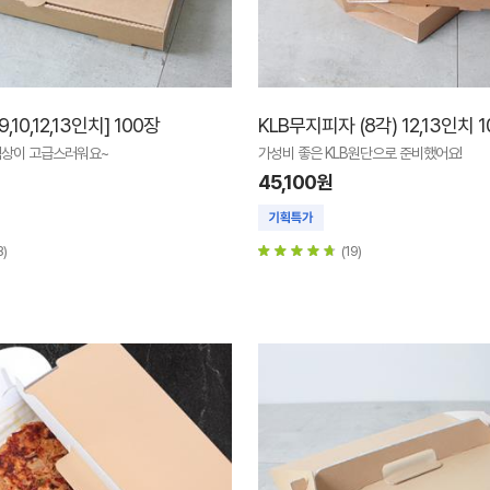
,10,12,13인치] 100장
KLB무지피자 (8각) 12,13인치 
상이 고급스러워요~
가성비 좋은 KLB원단으로 준비했어요!
45,100원
8)
(19)