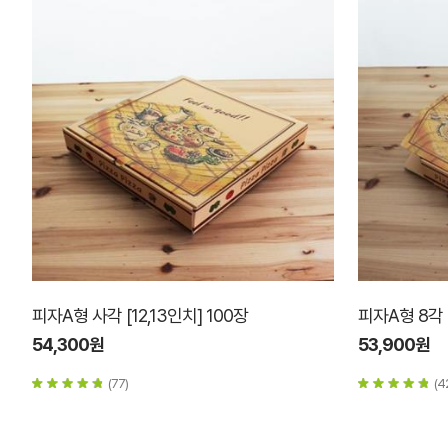
피자A형 사각 [12,13인치] 100장
피자A형 8각 [
54,300원
53,900원
(77)
(4