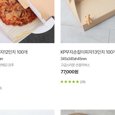
12인치 100개
KP무지손잡이피자13인치 100
mm
345x345xh45mm
에도! 강추
고급스러운 손잡이박스
77,000원
(28)
6)