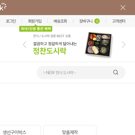
로그인
회원가입
배송조회
장바구니
고객센터
0
최대5만원 통큰 혜택
✨NEW 정식 도시락✨
생선구이박스
맞춤제작