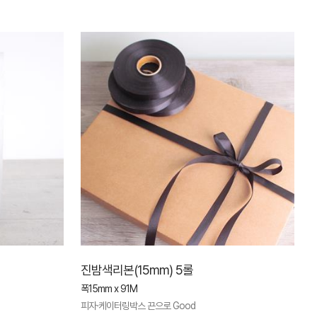
진밤색리본(15mm) 5롤
폭15mm x 91M
피자·케이터링박스 끈으로 Good