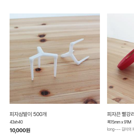
피자삼발이 500개
피자끈 빨강리
43xh40
폭15mm x 91M
long~~~ 길이의
10,000원