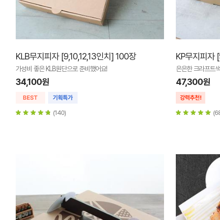
KLB무지피자 [9,10,12,13인치] 100장
KP무지피자 [9
가성비 좋은 KLB원단으로 준비했어요!
은은한 크라프트색
34,100원
47,300원
(140)
(6