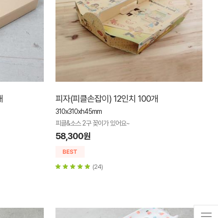
개
피자(피클손잡이) 12인치 100개
310x310xh45mm
피클&소스 2구 꽂이가 있어요~
58,300원
(24)