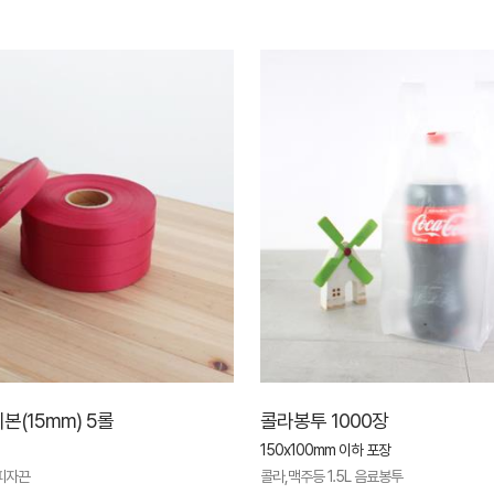
본(15mm) 5롤
콜라봉투 1000장
150x100mm 이하 포장
 피자끈
콜라,맥주등 1.5L 음료봉투