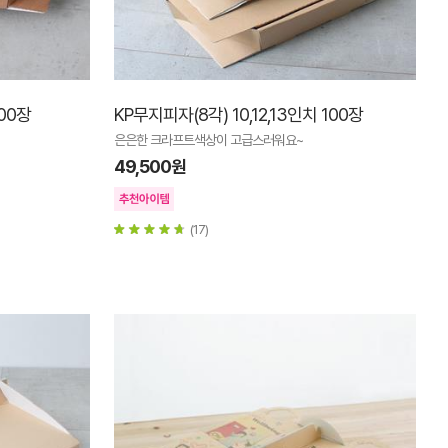
100장
KP무지피자(8각) 10,12,13인치 100장
은은한 크라프트색상이 고급스러워요~
49,500원
(17)