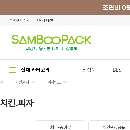
즐겨찾기 추가
회원혜택안내
신상품
BEST
홈
치킨.피자
피자박스
치킨.피자
치킨-종이류
치킨포장용품