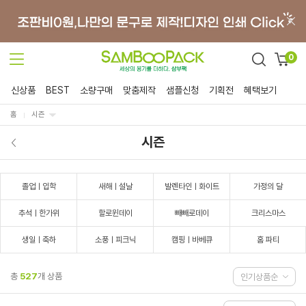
0
신상품
BEST
소량구매
맞춤제작
샘플신청
기획전
혜택보기
홈
시즌
시즌
졸업ㅣ입학
새해ㅣ설날
발렌타인ㅣ화이트
가정의 달
추석ㅣ한가위
할로윈데이
빼빼로데이
크리스마스
생일ㅣ축하
소풍ㅣ피크닉
캠핑ㅣ바베큐
홈 파티
총
527
개 상품