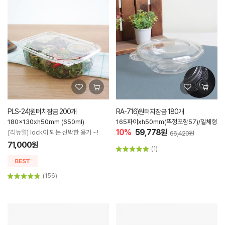
PLS-24)원터치잠금 200개
RA-716)원터치잠금 180개
180x130xh50mm (650ml)
165파이xh50mm(뚜껑포함57)/일체형
10%
59,778원
[리뉴얼] lock이 되는 신박한 용기 ~!
66,420원
71,000원
(1)
(156)