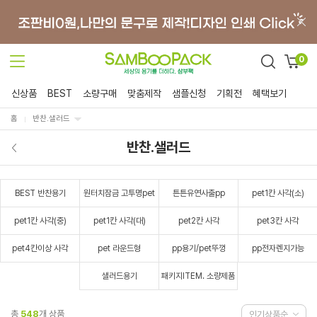
0
신상품
BEST
소량구매
맞춤제작
샘플신청
기획전
혜택보기
홈
반찬.샐러드
반찬.샐러드
BEST 반찬용기
원터치잠금 고투명pet
튼튼유연사출pp
pet1칸 사각(소)
pet1칸 사각(중)
pet1칸 사각(대)
pet2칸 사각
pet3칸 사각
pet4칸이상 사각
pet 라운드형
pp용기/pet뚜껑
pp전자렌지가능
샐러드용기
패키지ITEM. 소량제품
총
548
개 상품