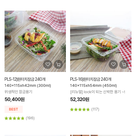
PLS-12)원터치잠금 240개
PLS-16)원터치잠금 240개
140x115xh42mm (300ml)
140x115xh54mm (450ml)
위생적인 잠금용기
[리뉴얼] lock이 되는 신박한 용기 ~!
50,400원
52,320원
(117)
(196)