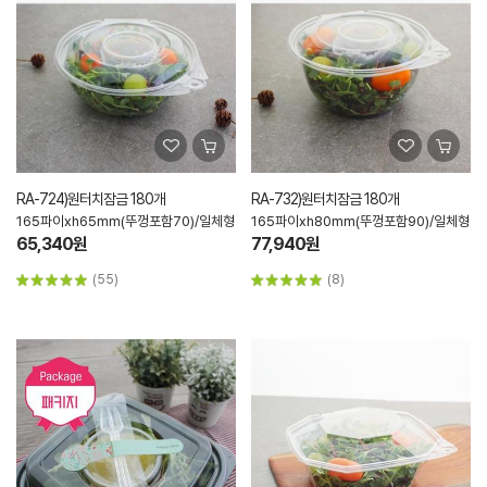
RA-724)원터치잠금 180개
RA-732)원터치잠금 180개
165파이xh65mm(뚜껑포함70)/일체형
165파이xh80mm(뚜껑포함90)/일체형
65,340원
77,940원
(55)
(8)