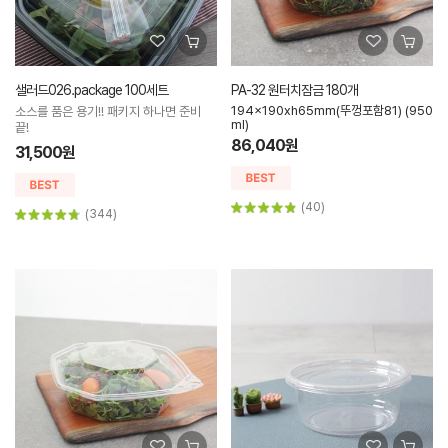
샐러드026.package 100세트
PA-32 원터치잠금 180개
194x190xh65mm(뚜껑포함81) (950
소스를 품은 용기!! 패키지 하나면 준비
ml)
끝!
86,040원
31,500원
(40)
(344)