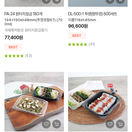
PA-24 원터치잠금 180개
DL-500-1 투명(평뚜껑) 600세트
194x190xh48mm(뚜껑포함67) (70
지름118xh45mm
0ml)
96,600원
국제특허받은 원터치잠금용기
77,400원
(31)
(53)