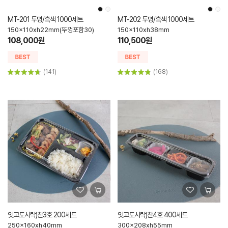
MT-201 투명/흑색 1000세트
MT-202 투명/흑색 1000세트
150x110xh22mm(뚜껑포함30)
150x110xh38mm
108,000원
110,500원
(141)
(168)
잇고도시락)찬3호 200세트
잇고도시락)찬4호 400세트
250x160xh40mm
300x208xh55mm