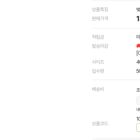
상품특징
벚
판매가격
적립금
마
발송마감

[
사이즈
4
입수량
5
배송비
조
네
1
상품코드