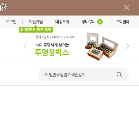
로그인
회원가입
배송조회
장바구니
고객센터
0
최대5만원 통큰 혜택
🍲 덮밥·비빔밥 가마솥용기