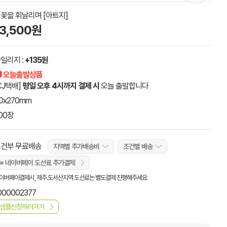
꽃을 휘날리며 [아트지]
13,500원
일리지 :
+135원
 오늘출발상품
CJ택배]
평일 오후 4시까지 결제 시
오늘 출발합니다
0x270mm
00장
건부 무료배송
지역별 추가배송비
조건별 배송
※ 네이버페이 도선료 추가결제
이버페이결제시, 제주.도서산지역 도선료는 별도결제 진행해주세요
000002377
샘플신청하러가기