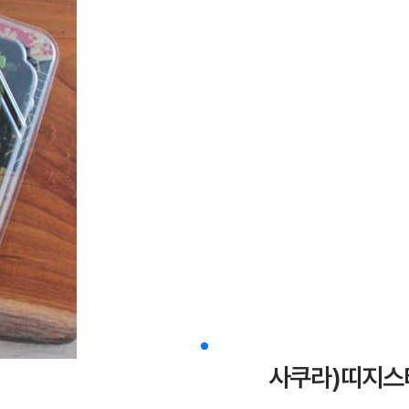
사쿠라)띠지스티