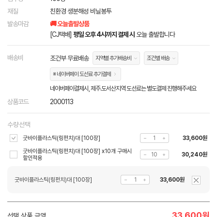
재질
친환경 생분해성 비닐봉투
발송마감
🚚 오늘출발상품
[CJ택배]
평일 오후 4시까지 결제 시
오늘 출발합니다
배송비
조건부 무료배송
지역별 추가배송비
조건별 배송
※ 네이버페이 도선료 추가결제
네이버페이결제시, 제주.도서산지역 도선료는 별도결제 진행해주세요
상품코드
2000113
수량선택
굿바이플라스틱(링펀치)대 [100장]
33,600원
굿바이플라스틱(링펀치)대 [100장] x10개 구매시
30,240원
할인적용
굿바이플라스틱(링펀치)대 [100장]
33,600원
33,600
원
선택 상품 금액