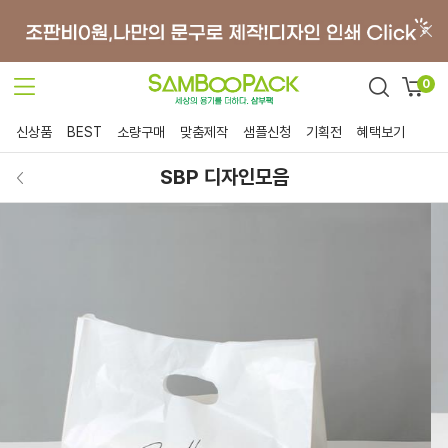
0
신상품
BEST
소량구매
맞춤제작
샘플신청
기획전
혜택보기
SBP 디자인모음