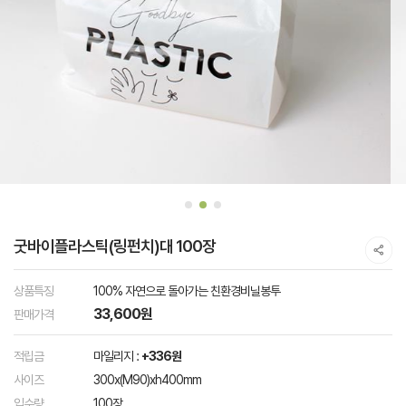
굿바이플라스틱(링펀치)대 100장
상품특징
100% 자연으로 돌아가는 친환경비닐봉투
33,600원
판매가격
적립금
마일리지 :
+336원
사이즈
300x(M90)xh400mm
입수량
100장