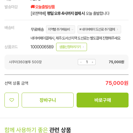
발송마감
🚚 오늘출발상품
[로젠택배]
평일 오후 4시까지 결제 시
오늘 출발합니다
배송비
무료배송
지역별 추가배송비
※ 네이버페이 도선료 추가결제
네이버페이결제시, 제주.도서산지역 도선료는 별도결제 진행해주세요
상품코드
1000006589
샘플신청하러가기
사쿠라360봉투 500장
75,000
원
75,000
원
선택 상품 금액
장바구니
바로구매
함께 사용하기 좋은
관련 상품