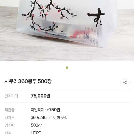
사쿠라360봉투 500장
75,000원
판매가격
적립금
마일리지 :
+750원
사이즈
360x240mm 이하 포장
입수량
500장
재질
HDPE