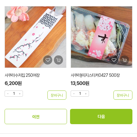
사쿠라수저집 250여장
사쿠라)띠지스티커0427 500장
6,200원
13,500원