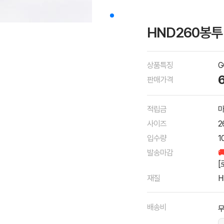
HND260봉투
상품특징
G
판매가격
적립금
마
사이즈
2
입수량
1
발송마감

[
재질
H
배송비