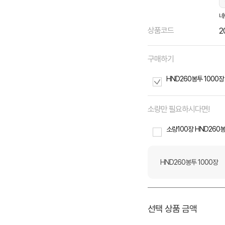
네
상품코드
2
구매하기
HND260봉투 1000장
소량만 필요하시다면!
소량100장 HND260봉
HND260봉투 1000장
선택 상품 금액