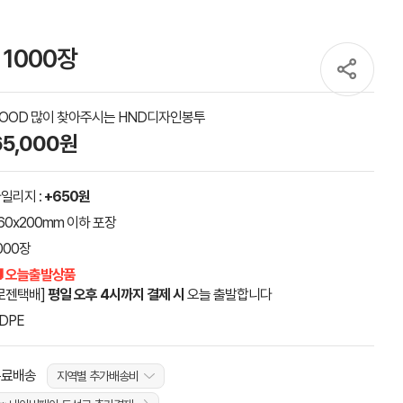
 1000장
OOD 많이 찾아주시는 HND디자인봉투
65,000원
일리지 :
+650원
60x200mm 이하 포장
000장
 오늘출발상품
로젠택배]
평일 오후 4시까지 결제 시
오늘 출발합니다
DPE
무료배송
지역별 추가배송비