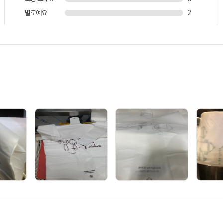
별로예요
2