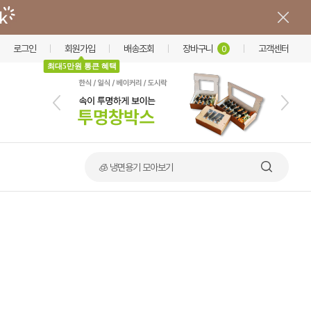
로그인
회원가입
배송조회
장바구니
고객센터
0
최대5만원 통큰 혜택
🧊 냉면용기 모아보기