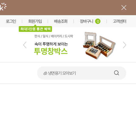
로그인
회원가입
배송조회
장바구니
고객센터
0
최대5만원 통큰 혜택
🍲 덮밥·비빔밥 가마솥용기