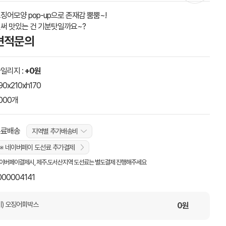
징어모양 pop-up으로 존재감 뿜뿜~!
써 맛있는 건 기분탓일까요~?
견적문의
일리지 :
+0원
90x210xh170
000개
무료배송
지역별 추가배송비
※ 네이버페이 도선료 추가결제
이버페이결제시, 제주.도서산지역 도선료는 별도결제 진행해주세요
000004141
) 오징어회박스
0
원