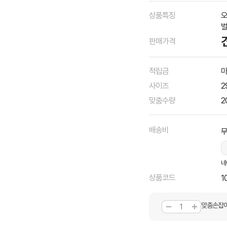
상품특징
오
벌
판매가격
적립금
마
사이즈
2
맞춤수량
2
배송비
네
상품코드
1
맞춤손잡이