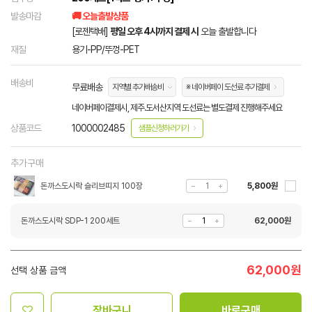
발송마감
🚚 오늘출발상품
[로젠택배]
평일 오후 4시까지 결제 시
오늘 출발합니다
재질
용기-PP/뚜껑-PET
배송비
무료배송
지역별 추가배송비
※ 네이버페이 도선료 추가결제
네이버페이결제시, 제주.도서산지역 도선료는 별도결제 진행해주세요
상품코드
1000002485
샘플신청하러가기
추가구매
돈까스도시락 슬리브띠지 100장
5,800원
돈까스도시락 SDP-1 200세트
62,000
원
62,000
원
선택 상품 금액
장바구니
바로구매