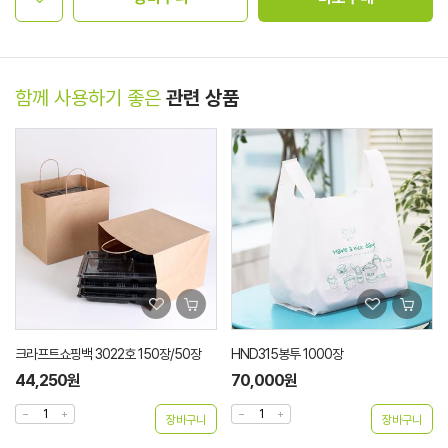
함께 사용하기 좋은
관련 상품
크라프트쇼핑백 3022호 150장/50장
HND315봉투 1000장
44,250원
70,000원