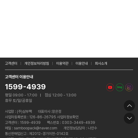
고객센터
개인정보처리방침
이용약관
이용안내
회사소개
고객센터 이용안내
1599-4939
평일 09:00 - 17:00
점심 12:00 - 13:00
휴무 토/일/공휴일
사업장 :
(주)삼부팩
대표이사 :장은정
사업자등록번호 : 126-86-26795 사업자정보확인
고객센터 : 1599-4939
팩스번호 : 0303-3449-4939
메일 : samboopack@naver.com
개인정보담당자 : 나인수
통신판매업신고 : 제2012-경기이천-0142호