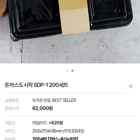
돈까스도시락 SDP-1 200세트
상품특징
뜨거운 반응, BEST SELLER
62,000원
판매가격
적립금
마일리지 :
+620원
사이즈
292x210xh38mm (뚜껑포함45)
입수량
200세트 [1박스-용기+뚜껑]