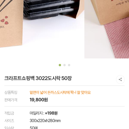
크라프트쇼핑백 3022도시락 50장
상품특징
밑면이 넓어 돈까스도시락에 똭~! 잘 맞아요
19,800원
판매가격
적립금
마일리지 :
+198원
사이즈
300x220xh280mm
입수량
50매