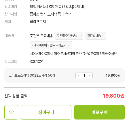
발송마감
평일 PM4시 결제완료건 발송[CJ택배]
참고사항
종이끈 컵지 도시락 특대 백색
재질
크라프트지
배송비
조건부 무료배송
지역별 추가배송비
조건별 배송
※ 네이버페이 도선료 추가결제
네이버페이결제시, 제주.도서산지역 도선료는 별도결제 진행해주세요
상품코드
3001021
크라프트쇼핑백 3022도시락 50장
19,800
원
19,800
원
선택 상품 금액
장바구니
바로구매