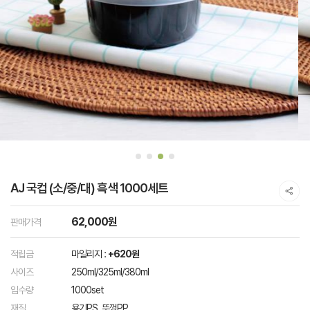
AJ 국컵 (소/중/대) 흑색 1000세트
62,000원
판매가격
적립금
마일리지 :
+620원
사이즈
250ml/325ml/380ml
입수량
1000set
재질
용기PS, 뚜껑PP