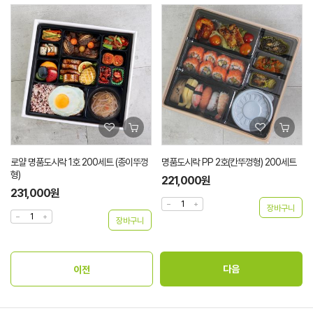
로얄 명품도시락 1호 200세트 (종이뚜껑
명품도시락 PP 2호(칸뚜껑형) 200세트
형)
221,000원
231,000원