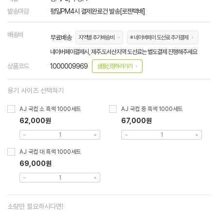
발송마감
평일PM4시 결제완료건 발송[로젠택배]
배송비
무료배송
지역별 추가배송비
※ 네이버페이 도선료 추가결제
네이버페이결제시, 제주.도서산지역 도선료는 별도결제 진행해주세요
상품코드
1000009969
샘플신청하러가기
용기 사이즈 선택하기
AJ 국컵 소 흑색 1000세트
AJ 국컵 중 흑색 1000세트
62,000원
67,000원
AJ 국컵 대 흑색 1000세트
69,000원
소량만 필요하시다면!