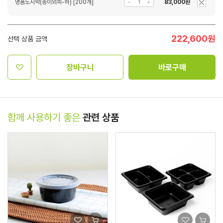
명품도시락(종이외피-하) [200개]
83,000원
222,600
원
선택 상품 금액
장바구니
바로구매
함께 사용하기 좋은
관련 상품