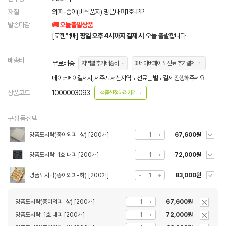
재질
외피-종이(비식품지) 명품내피1호-PP
발송마감
🚚 오늘출발상품
[로젠택배]
평일 오후 4시까지 결제 시
오늘 출발합니다
배송비
무료배송
지역별 추가배송비
※ 네이버페이 도선료 추가결제
네이버페이결제시, 제주.도서산지역 도선료는 별도결제 진행해주세요
상품코드
1000003093
샘플신청하러가기
구성품선택
명품도시락(종이외피-상) [200개]
67,600원
명품도시락-1호 내피 [200개]
72,000원
명품도시락(종이외피-하) [200개]
83,000원
명품도시락(종이외피-상) [200개]
67,600원
명품도시락-1호 내피 [200개]
72,000원