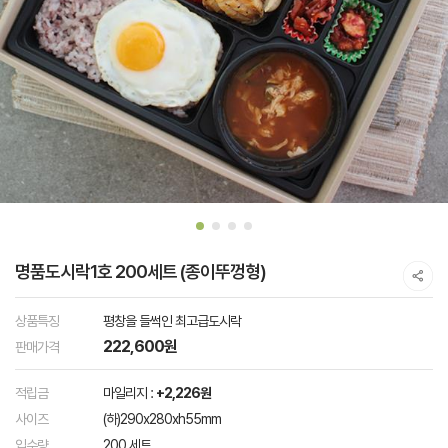
명품도시락1호 200세트 (종이뚜껑형)
상품특징
평창을 들썩인 최고급도시락
222,600원
판매가격
적립금
마일리지 :
+2,226원
사이즈
(하)290x280xh55mm
입수량
200 세트