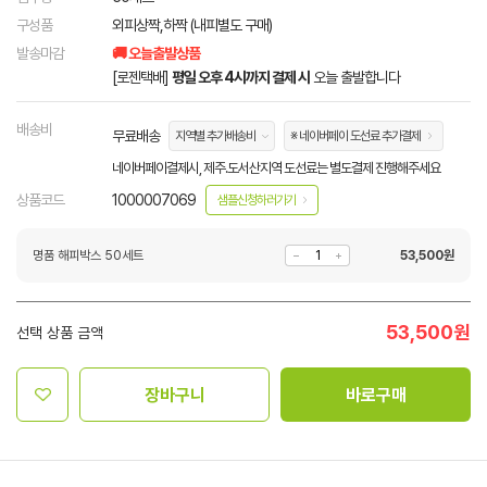
구성품
외피상짝,하짝 (내피별도 구매)
발송마감
🚚 오늘출발상품
[로젠택배]
평일 오후 4시까지 결제 시
오늘 출발합니다
배송비
무료배송
지역별 추가배송비
※ 네이버페이 도선료 추가결제
네이버페이결제시, 제주.도서산지역 도선료는 별도결제 진행해주세요
상품코드
1000007069
샘플신청하러가기
명품 해피박스 50세트
53,500
원
53,500
원
선택 상품 금액
장바구니
바로구매