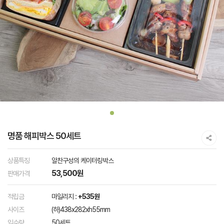
명품 해피박스 50세트
상품특징
알찬구성의 케이터링박스
53,500원
판매가격
적립금
마일리지 :
+535원
사이즈
(하)438x282xh55mm
입수량
50세트