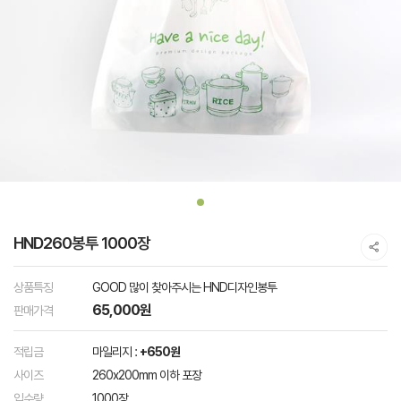
HND260봉투 1000장
상품특징
GOOD 많이 찾아주시는 HND디자인봉투
65,000원
판매가격
적립금
마일리지 :
+650원
사이즈
260x200mm 이하 포장
입수량
1000장