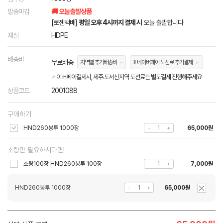
발송마감
🚚 오늘출발상품
[로젠택배]
평일 오후 4시까지 결제 시
오늘 출발합니다
재질
HDPE
배송비
무료배송
지역별 추가배송비
※ 네이버페이 도선료 추가결제
네이버페이결제시, 제주.도서산지역 도선료는 별도결제 진행해주세요
상품코드
2001088
구매하기
HND260봉투 1000장
65,000원
소량만 필요하시다면!
소량100장 HND260봉투 100장
7,000원
HND260봉투 1000장
65,000원