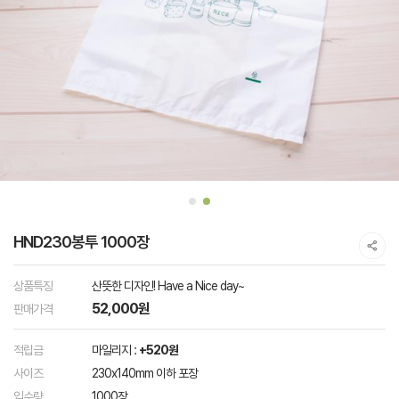
HND230봉투 1000장
상품특징
산뜻한 디자인! Have a Nice day~
52,000원
판매가격
적립금
마일리지 :
+520원
사이즈
230x140mm 이하 포장
입수량
1000장