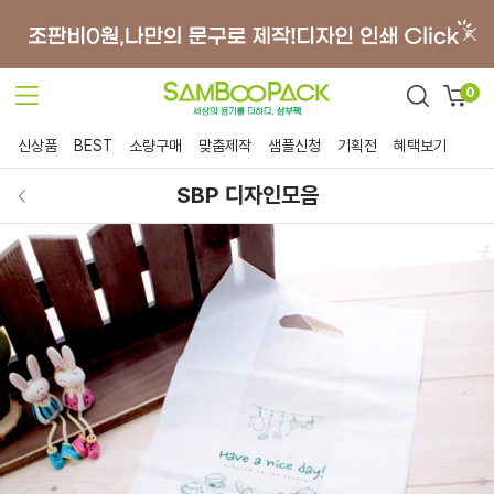
0
신상품
BEST
소량구매
맞춤제작
샘플신청
기획전
혜택보기
SBP 디자인모음