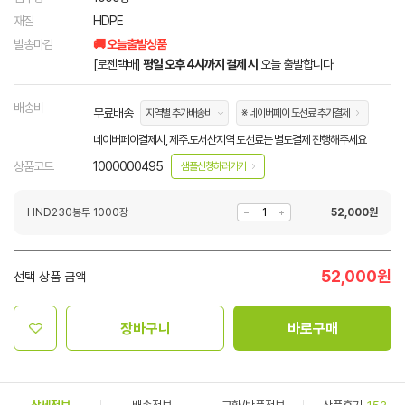
재질
HDPE
발송마감
🚚 오늘출발상품
[로젠택배]
평일 오후 4시까지 결제 시
오늘 출발합니다
배송비
무료배송
지역별 추가배송비
※ 네이버페이 도선료 추가결제
네이버페이결제시, 제주.도서산지역 도선료는 별도결제 진행해주세요
상품코드
1000000495
샘플신청하러가기
HND230봉투 1000장
52,000
원
52,000
원
선택 상품 금액
장바구니
바로구매