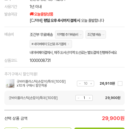
사용기간
1년 이내
발송마감
🚚 오늘출발상품
[CJ택배]
평일 오후 4시까지 결제 시
오늘 출발합니다
배송비
조건부 무료배송
지역별 추가배송비
조건별 배송
※ 네이버페이 도선료 추가결제
네이버페이결제시, 제주.도서산지역 도선료는 별도결제 진행해주세요
상품코드
1000008731
추가구매시 할인적용!
굿바이플라스틱(손잡이)특대 [100장]
26,910원
x10개 구매시 할인적용
굿바이플라스틱(손잡이)특대 [100장]
29,900
원
29,900
원
선택 상품 금액