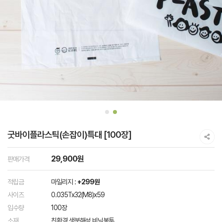
굿바이플라스틱(손잡이)특대 [100장]
29,900원
판매가격
적립금
마일리지 :
+299원
사이즈
0.035Tx32(M8)x59
입수량
100장
소재
친환경 생분해성 비닐봉투