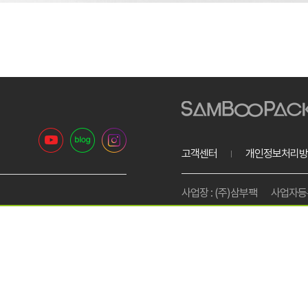
고객센터
개인정보처리방
사업장 : (주)삼부팩
사업자등록번
리은행 1005-801-612277
고객센터 : 1599-4939
팩스번
통신판매업신고 : 제2012-경기
사업장소재지 : 경기도 이천시 진상