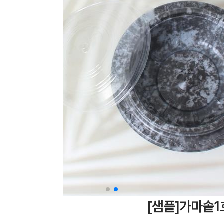
[샘플]가마솥1