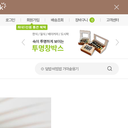
로그인
회원가입
배송조회
장바구니
고객센터
0
최대5만원 통큰 혜택
🍲 덮밥·비빔밥 가마솥용기