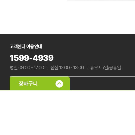
고객센터 이용안내
1599-4939
평일 09:00 - 17:00
점심 12:00 - 13:00
휴무 토/일/공휴일
입금계좌 정보
국민은행 322901-04-045937
농협은행 301-0117-1048-91
우
신한은행 140-009-830526
하나은행 494-910008-86604
예금주 : (주)삼부팩
미확인 입금자 리스트