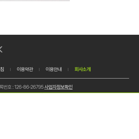
침
이용약관
이용안내
회사소개
호 : 126-86-26795
사업자정보확인
호 : 0303-3449-4939
메일 : samboopack@naver.com
총 주문금액
0원
이천-0142호
대표이사 : 장은정
개인정보담당자 : 나인수
미로1818번길 16-26 (대포동)
배송비
0원
추가배송비
0원
예상 적립금
0원