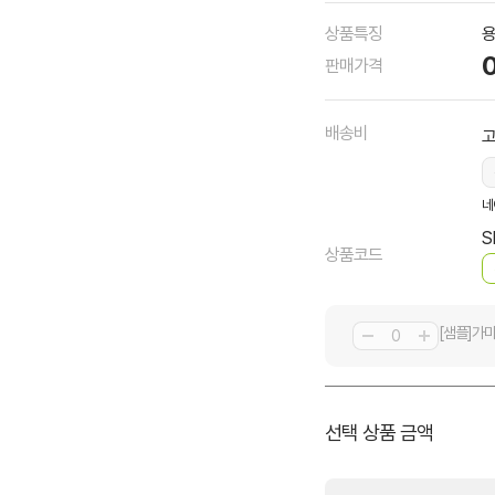
상품특징
용
판매가격
배송비
네
S
상품코드
[샘플]가
선택 상품 금액