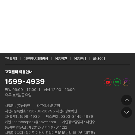
고객센터
개인정보처리방침
이용약관
이용안내
회사소개
고객센터 이용안내
1599-4939
평일 09:00 - 17:00
점심 12:00 - 13:00
휴무 토/일/공휴일
사업장 :
(주)삼부팩
대표이사 :장은정
사업자등록번호 : 126-86-26795 사업자정보확인
고객센터 : 1599-4939
팩스번호 : 0303-3449-4939
메일 : samboopack@naver.com
개인정보담당자 : 나인수
통신판매업신고 : 제2012-경기이천-0142호
사업장소재지 : 경기도 이천시 진상미로1818번길 16-26 (대포동)