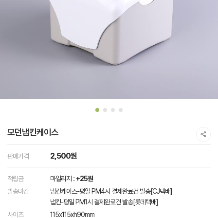
모던냅킨케이스
2,500원
판매가격
적립금
마일리지 :
+25원
발송마감
냅킨케이스-평일 PM4시 결제완료건 발송[CJ택배]
냅킨-평일 PM1시 결제완료건 발송[롯데택배]
사이즈
115x115xh90mm