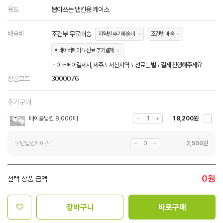
용도
뽑아쓰는 냅킨용 케이스
배송비
조건부 무료배송
지역별 추가배송비
조건별 배송
※ 네이버페이 도선료 추가결제
네이버페이결제시, 제주.도서산지역 도선료는 별도결제 진행해주세요
상품코드
3000076
추가구매
테이블냅킨 8,000매
18,200원
모던냅킨케이스
2,500
원
0
원
선택 상품 금액
장바구니
바로구매