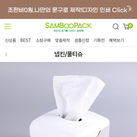
0
신상품
BEST
소량구매
맞춤제작
샘플신청
기획전
혜택보기
냅킨/물티슈