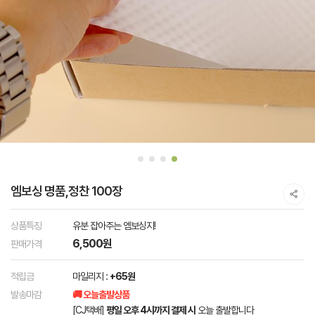
엠보싱 명품,정찬 100장
상품특징
유분 잡아주는 엠보싱지!
6,500원
판매가격
적립금
마일리지 :
+65원
발송마감
🚚 오늘출발상품
[CJ택배]
평일 오후 4시까지 결제 시
오늘 출발합니다