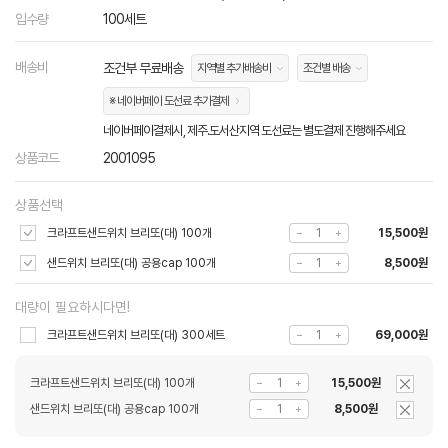
입수량
100세트
배송비
조건부 무료배송
지역별 추가배송비
조건별 배송
※ 네이버페이 도선료 추가결제
네이버페이결제시, 제주.도서산지역 도선료는 별도결제 진행해주세요
상품코드
2001095
상품선택
크라프트샌드위치 브리또(대) 100개
15,500원
샌드위치 브리또(대) 공용cap 100개
8,500원
대량이 필요하시다면!
크라프트샌드위치 브리또(대) 300세트
69,000원
크라프트샌드위치 브리또(대) 100개
15,500원
샌드위치 브리또(대) 공용cap 100개
8,500원