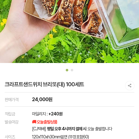
크라프트샌드위치 브리또(대) 100세트
24,000원
판매가격
적립금
마일리지 :
+240원
발송마감
🚚 오늘출발상품
[CJ택배]
평일 오후 4시까지 결제 시
오늘 출발합니다
사이즈
120x110xh30mm밑면 (뚜껑포함60)