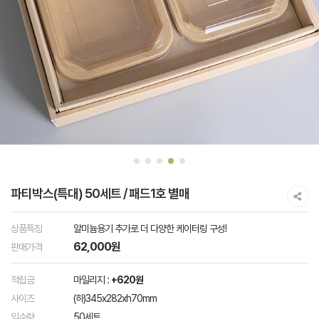
파티박스(특대) 50세트 / 패드1호 별매
상품특징
알미늄용기 추가로 더 다양한 케이터링 구성!
62,000원
판매가격
적립금
마일리지 :
+620원
사이즈
(하)345x282xh70mm
입수량
50세트