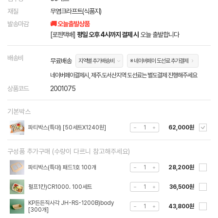
재질
무염크라프트(식품지)
발송마감
🚚 오늘출발상품
[로젠택배]
평일 오후 4시까지 결제 시
오늘 출발합니다
배송비
무료배송
지역별 추가배송비
※ 네이버페이 도선료 추가결제
네이버페이결제시, 제주.도서산지역 도선료는 별도결제 진행해주세요
상품코드
2001075
기본박스
파티박스(특대) [50세트X1240원]
62,000원
구성품 추가구매 (수량이 다르니 참고해주세요)
파티박스(특대) 패드1호 100개
28,200원
펄프1칸)CR1000. 100세트
36,500원
KP든든직사각 JH-RS-1200B)body
43,800원
[300개]