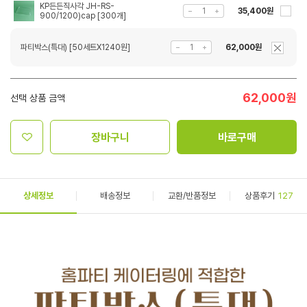
KP든든직사각 JH-RS-
35,400원
900/1200)cap [300개]
파티박스(특대) [50세트X1240원]
62,000원
62,000
원
선택 상품 금액
장바구니
바로구매
상세정보
배송정보
교환/반품정보
상품후기
127