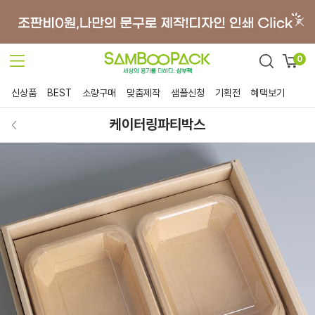
0
신상품
BEST
소량구매
맞춤제작
샘플신청
기획전
혜택보기
케이터링파티박스