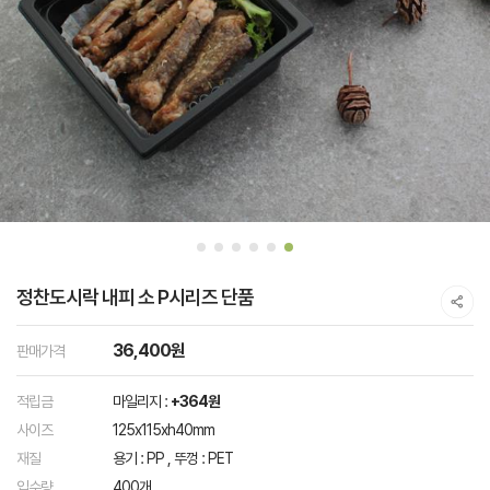
정찬도시락 내피 소 P시리즈 단품
36,400원
판매가격
적립금
마일리지 :
+364원
사이즈
125x115xh40mm
재질
용기 : PP , 뚜껑 : PET
입수량
400개