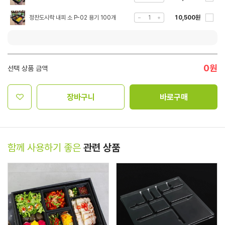
정찬도시락 내피 소 P-02 용기 100개
10,500원
0
원
선택 상품 금액
장바구니
바로구매
함께 사용하기 좋은
관련 상품