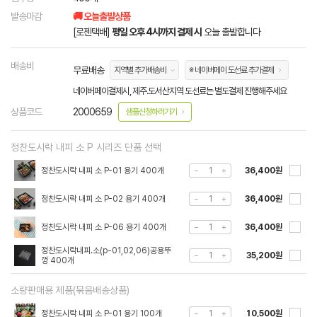
발송마감
🚚 오늘출발상품
[로젠택배]
평일 오후 4시까지 결제 시
오늘 출발합니다
배송비
무료배송
지역별 추가배송비
※ 네이버페이 도선료 추가결제
네이버페이결제시, 제주.도서산지역 도선료는 별도결제 진행해주세요
상품코드
2000659
샘플신청하러가기
정찬도시락 내피 소 P 시리즈 단품 선택
정찬도시락 내피 소 P-01 용기 400개
36,400원
정찬도시락 내피 소 P-02 용기 400개
36,400원
정찬도시락 내피 소 P-06 용기 400개
36,400원
정찬도시락내피.소(p-01,02,06)공용뚜
35,200원
껑 400개
소량판매용 제품(묶음배송상품)
정찬도시락 내피 소 P-01 용기 100개
10,500원