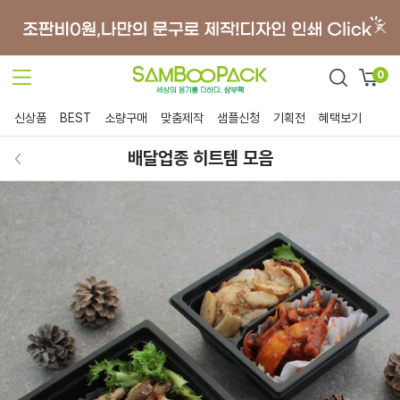
0
신상품
BEST
소량구매
맞춤제작
샘플신청
기획전
혜택보기
배달업종 히트템 모음