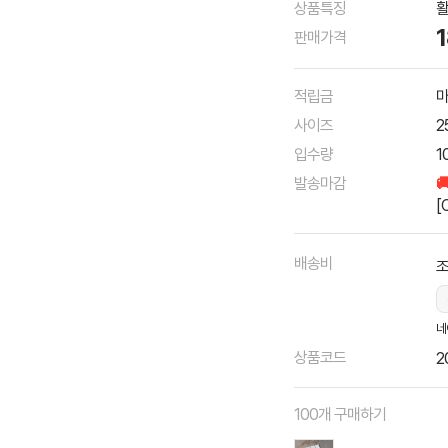
상품특징
활
판매가격
적립금
마
사이즈
2
입수량
1
발송마감

[
배송비
조
네
상품코드
2
100개 구매하기