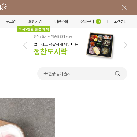
로그인
회원가입
배송조회
장바구니
고객센터
0
최대5만원 통큰 혜택
📢 한상·옹기 출시