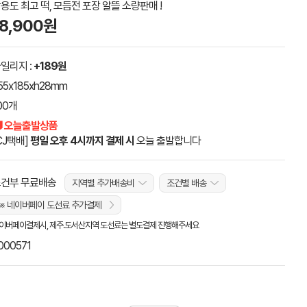
용도 최고 떡, 모듬전 포장 알뜰 소량판매 !
18,900원
일리지 :
+189원
55x185xh28mm
00개
 오늘출발상품
CJ택배]
평일 오후 4시까지 결제 시
오늘 출발합니다
건부 무료배송
지역별 추가배송비
조건별 배송
※ 네이버페이 도선료 추가결제
이버페이결제시, 제주.도서산지역 도선료는 별도결제 진행해주세요
000571