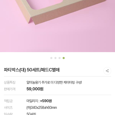
파티박스(대) 50세트/패드C별매
상품특징
알미늄용기 추가로 더 다양한 케이터링 구성!
59,000원
판매가격
적립금
마일리지 :
+590원
사이즈
(하)340x258xh60mm
입수량
50세트