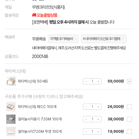
재질
무염크라프트(식품지)
발송마감
🚚 오늘출발상품
[로젠택배]
평일 오후 4시까지 결제 시
오늘 출발합니다
배송비
무료배송
지역별 추가배송비
※ 네이버페이 도선료 추가결제
네이버페이결제시, 제주.도서산지역 도선료는 별도결제 진행해주세요
상품코드
2000148
파티박스(대)
파티박스(대) 50세트
59,000원
구성품 추가구매 (수량이 다르니 참고해주세요)
파티박스(대) 패드C 100개
26,000원
알미늄사각용기 72GM 100개
38,000원
알미늄사각72GM 뚜껑 100개
19,900원