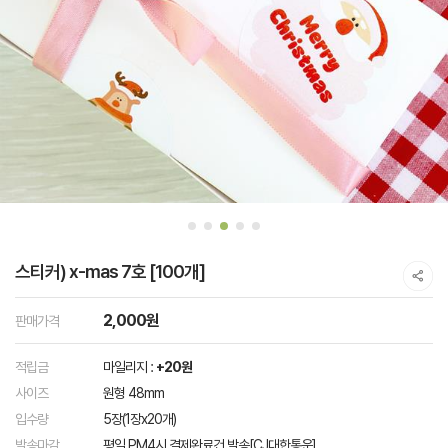
스티커) x-mas 7호 [100개]
2,000원
판매가격
적립금
마일리지 :
+20원
사이즈
원형 48mm
입수량
5장(1장x20개)
발송마감
평일 PM4시 결제완료건 발송[CJ대한통운]