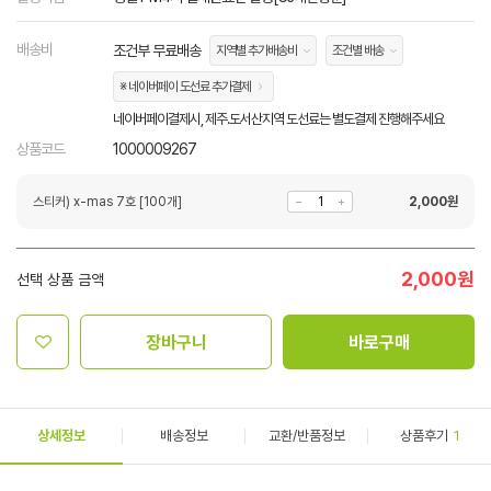
배송비
조건부 무료배송
지역별 추가배송비
조건별 배송
※ 네이버페이 도선료 추가결제
네이버페이결제시, 제주.도서산지역 도선료는 별도결제 진행해주세요
상품코드
1000009267
스티커) x-mas 7호 [100개]
2,000
원
2,000
원
선택 상품 금액
장바구니
바로구매
상세정보
배송정보
교환/반품정보
상품후기
1