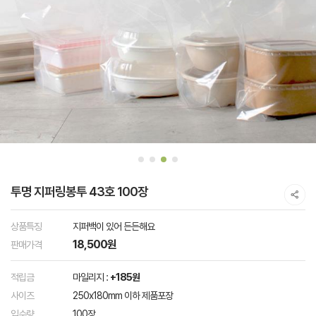
투명 지퍼링봉투 43호 100장
상품특징
지퍼백이 있어 든든해요
18,500원
판매가격
적립금
마일리지 :
+185원
사이즈
250x180mm 이하 제품포장
입수량
100장