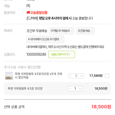
재질
PE
발송마감
🚚 오늘출발상품
[CJ택배]
평일 오후 4시까지 결제 시
오늘 출발합니다
배송비
조건부 무료배송
지역별 추가배송비
조건별 배송
※ 네이버페이 도선료 추가결제
네이버페이결제시, 제주.도서산지역 도선료는 별도결제 진행해주세요
상품코드
1000009249
샘플신청하러가기
추가수량 구매시 할인진행!
투명 지퍼링봉투 43호100장 x5개 구매
17,580원
시 할인적용
투명 지퍼링봉투 43호 100장
18,500
원
18,500
원
선택 상품 금액