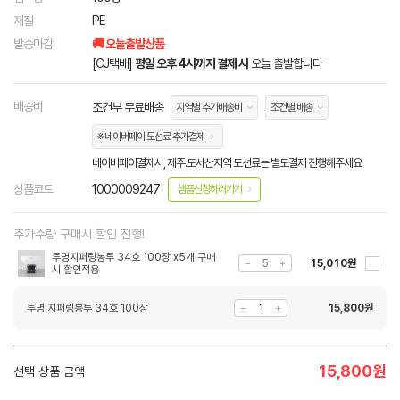
재질
PE
발송마감
🚚 오늘출발상품
[CJ택배]
평일 오후 4시까지 결제 시
오늘 출발합니다
배송비
조건부 무료배송
지역별 추가배송비
조건별 배송
※ 네이버페이 도선료 추가결제
네이버페이결제시, 제주.도서산지역 도선료는 별도결제 진행해주세요
상품코드
1000009247
샘플신청하러가기
추가수량 구매시 할인 진행!
투명지퍼링봉투 34호 100장 x5개 구매
15,010원
시 할인적용
투명 지퍼링봉투 34호 100장
15,800
원
15,800
원
선택 상품 금액