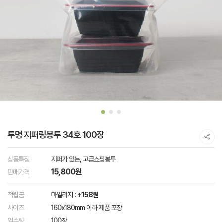
투명 지퍼링봉투 34호 100장
상품특징
지퍼가 있는, 고급쇼핑봉투
15,800원
판매가격
적립금
마일리지 :
+158원
사이즈
160x180mm 이하 제품 포장
입수량
100장