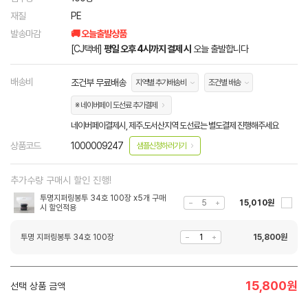
재질
PE
발송마감
🚚 오늘출발상품
[CJ택배]
평일 오후 4시까지 결제 시
오늘 출발합니다
배송비
조건부 무료배송
지역별 추가배송비
조건별 배송
※ 네이버페이 도선료 추가결제
네이버페이결제시, 제주.도서산지역 도선료는 별도결제 진행해주세요
상품코드
1000009247
샘플신청하러가기
추가수량 구매시 할인 진행!
투명지퍼링봉투 34호 100장 x5개 구매
15,010원
시 할인적용
투명 지퍼링봉투 34호 100장
15,800
원
15,800
원
선택 상품 금액