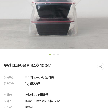
투명 지퍼링봉투 34호 100장
상품특징
지퍼가 있는, 고급쇼핑봉투
15,800원
판매가격
적립금
마일리지 :
+158원
사이즈
160x180mm 이하 제품 포장
입수량
100장