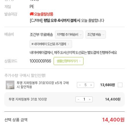
재질
PE
발송마감
🚚 오늘출발상품
[CJ택배]
평일 오후 4시까지 결제 시
오늘 출발합니다
배송비
조건부 무료배송
지역별 추가배송비
조건별 배송
※ 네이버페이 도선료 추가결제
네이버페이결제시, 제주.도서산지역 도선료는 별도결제 진행해주세요
상품코드
1000009166
샘플신청하러가기
추가수량 구매시 할인진행!
투명 지퍼링봉투 31호100장 x5개 구매
13,680원
시 할인적용
투명 지퍼링봉투 31호 100장
14,400
원
14,400
원
선택 상품 금액