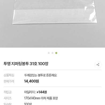
투명 지퍼링봉투 31호 100장
상품특징
두께감있는 봉투로 튼튼해요
14,400원
판매가격
적립금
마일리지 :
+144원
사이즈
170x140mm 이하 제품 포장
입수량
100장