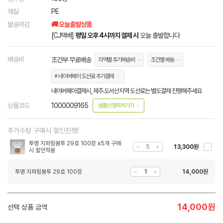
재질
PE
발송마감
🚚 오늘출발상품
[CJ택배]
평일 오후 4시까지 결제 시
오늘 출발합니다
배송비
조건부 무료배송
지역별 추가배송비
조건별 배송
※ 네이버페이 도선료 추가결제
네이버페이결제시, 제주.도서산지역 도선료는 별도결제 진행해주세요
상품코드
1000009165
샘플신청하러가기
추가수량 구매시 할인진행!
투명 지퍼링봉투 29호 100장 x5개 구매
13,300원
시 할인적용
투명 지퍼링봉투 29호 100장
14,000
원
14,000
원
선택 상품 금액