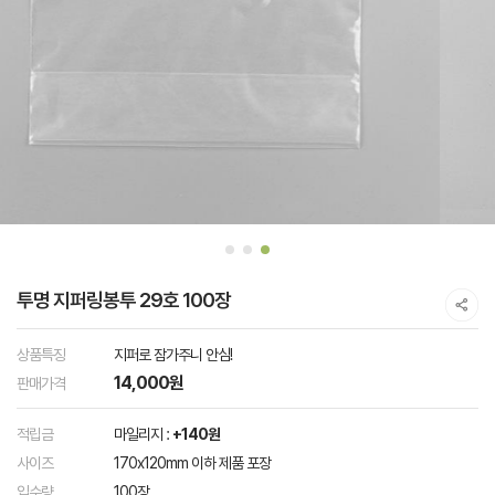
투명 지퍼링봉투 29호 100장
상품특징
지퍼로 잠가주니 안심!
14,000원
판매가격
적립금
마일리지 :
+140원
사이즈
170x120mm 이하 제품 포장
입수량
100장