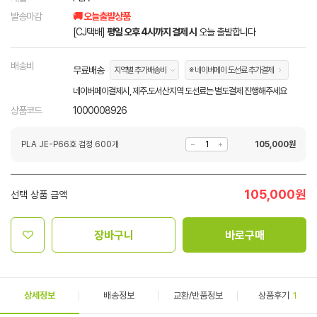
발송마감
🚚 오늘출발상품
[CJ택배]
평일 오후 4시까지 결제 시
오늘 출발합니다
배송비
무료배송
지역별 추가배송비
※ 네이버페이 도선료 추가결제
네이버페이결제시, 제주.도서산지역 도선료는 별도결제 진행해주세요
상품코드
1000008926
PLA JE-P66호 검정 600개
105,000
원
105,000
원
선택 상품 금액
장바구니
바로구매
상세정보
배송정보
교환/반품정보
상품후기
1