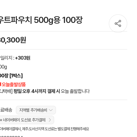
우트파우치 500g용 100장
30,300원
일리지 :
+303원
00g
00장 [1박스]
 오늘출발상품
CJ택배]
평일 오후 4시까지 결제 시
오늘 출발합니다
무료배송
지역별 추가배송비
※ 네이버페이 도선료 추가결제
이버페이결제시, 제주.도서산지역 도선료는 별도결제 진행해주세요