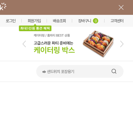
로그인
회원가입
배송조회
장바구니
고객센터
0
최대5만원 통큰 혜택
📢 한상·옹기 출시