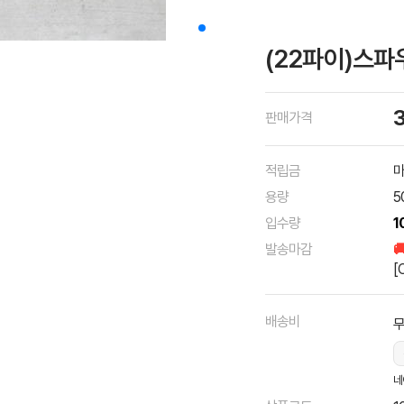
(22파이)스파
판매가격
적립금
마
용량
5
입수량
1
발송마감

[
배송비
네