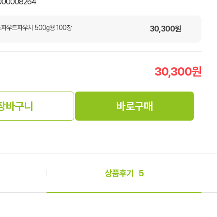
000008264
스파우트파우치 500g용 100장
30,300
원
30,300
원
장바구니
바로구매
상품후기
5