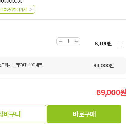
000000930
샘플신청하러가기
8,100원
드위치 브리또(대) 300세트
69,000
원
69,000
원
장바구니
바로구매