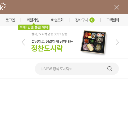
로그인
회원가입
배송조회
장바구니
고객센터
0
최대5만원 통큰 혜택
✨NEW 정식 도시락✨