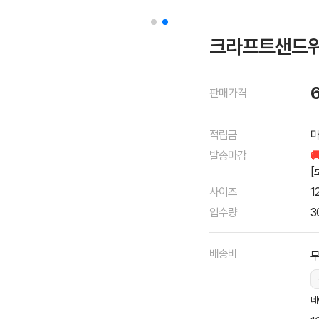
크라프트샌드위치
판매가격
적립금
마
발송마감

[
사이즈
1
입수량
3
배송비
네