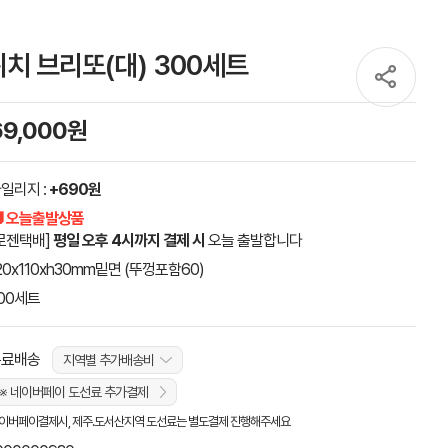
 브리또(대) 300세트
69,000원
일리지 :
+690원
 오늘출발상품
로젠택배]
평일 오후 4시까지 결제 시
오늘 출발합니다
20x110xh30mm밑면 (뚜껑포함60)
00세트
무료배송
지역별 추가배송비
※ 네이버페이 도선료 추가결제
이버페이결제시, 제주.도서산지역 도선료는 별도결제 진행해주세요