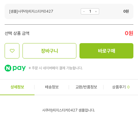
[샘플]사쿠라)띠지스티커0427
0
원
0
원
선택 상품 금액
장바구니
바로구매
※ 주문 시 네이버페이 결제 가능합니다.
상세정보
배송정보
교환/반품정보
상품후기
0
사쿠라)띠지스티커0427 샘플입니다.