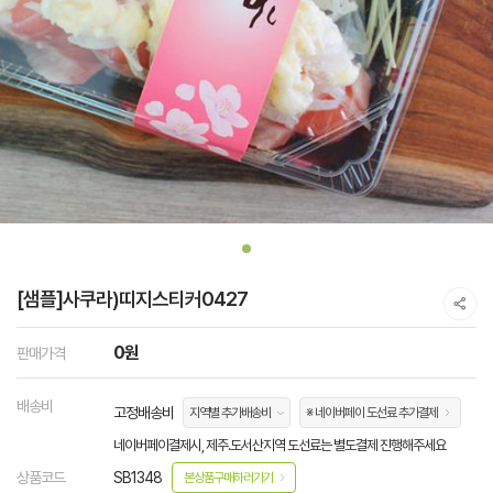
[샘플]사쿠라)띠지스티커0427
0원
판매가격
배송비
고정배송비
지역별 추가배송비
※ 네이버페이 도선료 추가결제
네이버페이결제시, 제주.도서산지역 도선료는 별도결제 진행해주세요
상품코드
SB1348
본상품구매하러가기