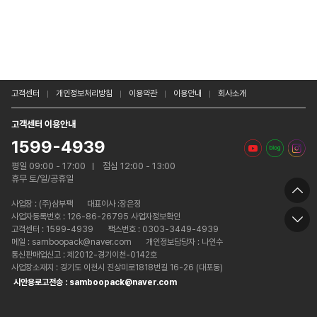
고객센터
개인정보처리방침
이용약관
이용안내
회사소개
고객센터 이용안내
1599-4939
평일 09:00 - 17:00
점심 12:00 - 13:00
휴무 토/일/공휴일
사업장 :
(주)삼부팩
대표이사 :장은정
사업자등록번호 : 126-86-26795 사업자정보확인
고객센터 : 1599-4939
팩스번호 : 0303-3449-4939
메일 : samboopack@naver.com
개인정보담당자 : 나인수
통신판매업신고 : 제2012-경기이천-0142호
사업장소재지 : 경기도 이천시 진상미로1818번길 16-26 (대포동)
시안용로고전송 : samboopack@naver.com