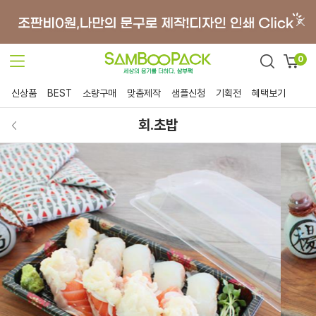
0
신상품
BEST
소량구매
맞춤제작
샘플신청
기획전
혜택보기
회.초밥