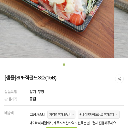
[샘플]SPI-적골드3호(1.5B)
상품특징
용기+뚜껑
0원
판매가격
배송비
고정배송비
지역별 추가배송비
※ 네이버페이 도선료 추가결제
네이버페이결제시, 제주.도서산지역 도선료는 별도결제 진행해주세요