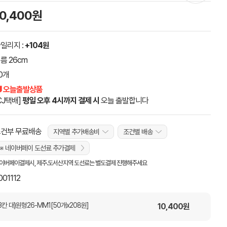
10,400원
일리지 :
+104원
름 26cm
0개
 오늘출발상품
CJ택배]
평일 오후 4시까지 결제 시
오늘 출발합니다
건부 무료배송
지역별 추가배송비
조건별 배송
※ 네이버페이 도선료 추가결제
이버페이결제시, 제주.도서산지역 도선료는 별도결제 진행해주세요
001112
칸 대)원형26-MM1[50개x208원]
10,400
원