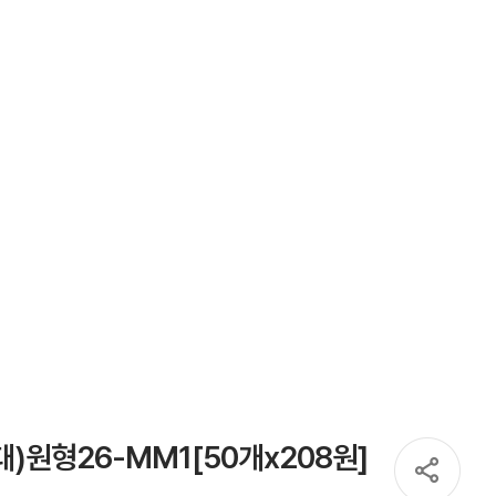
대)원형26-MM1[50개x208원]