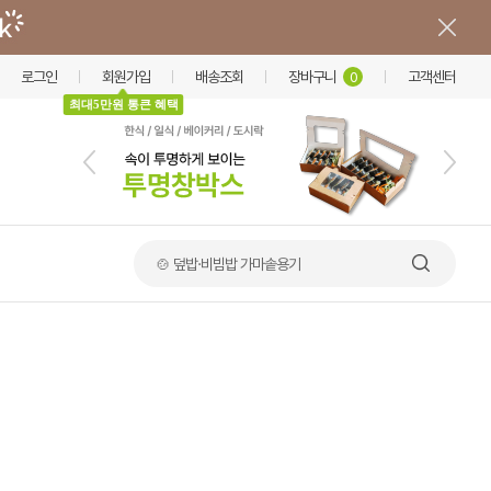
로그인
회원가입
배송조회
장바구니
고객센터
0
최대5만원 통큰 혜택
🍲 덮밥·비빔밥 가마솥용기