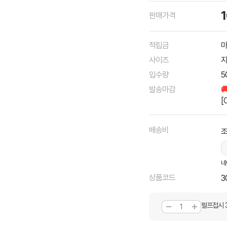
판매가격
적립금
마
사이즈
지
입수량
5
발송마감

[
배송비
조
네
상품코드
3
펄프접시 3