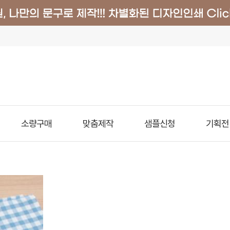
소량구매
맞춤제작
샘플신청
기획전