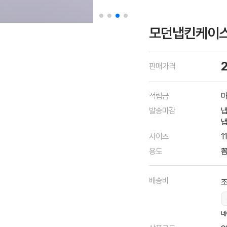
모던냅킨케이
판매가격
적립금
마
발송마감
냅
냅
사이즈
1
용도
뽑
배송비
조
네