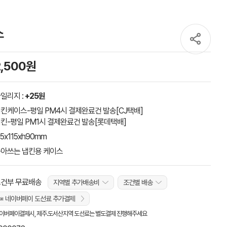
스
2,500원
일리지 :
+25원
킨케이스-평일 PM4시 결제완료건 발송[CJ택배]
킨-평일 PM1시 결제완료건 발송[롯데택배]
15x115xh90mm
아쓰는 냅킨용 케이스
건부 무료배송
지역별 추가배송비
조건별 배송
※ 네이버페이 도선료 추가결제
이버페이결제시, 제주.도서산지역 도선료는 별도결제 진행해주세요