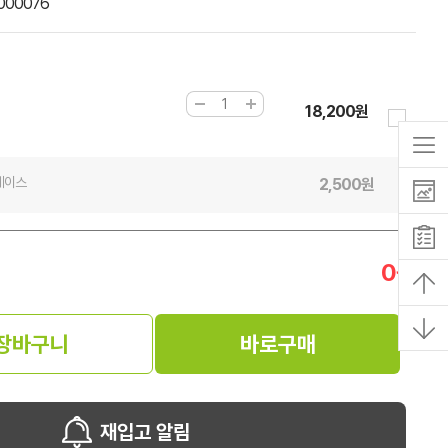
000076
18,200원
케이스
2,500
원
0
원
장바구니
바로구매
재입고 알림