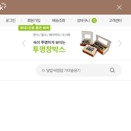
로그인
회원가입
배송조회
장바구니
고객센터
0
최대5만원 통큰 혜택
🍲 덮밥·비빔밥 가마솥용기