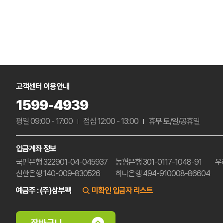
고객센터 이용안내
1599-4939
평일 09:00 - 17:00
점심 12:00 - 13:00
휴무 토/일/공휴일
입금계좌 정보
국민은행 322901-04-045937
농협은행 301-0117-1048-91
우
신한은행 140-009-830526
하나은행 494-910008-86604
예금주 : (주)삼부팩
미확인 입금자 리스트