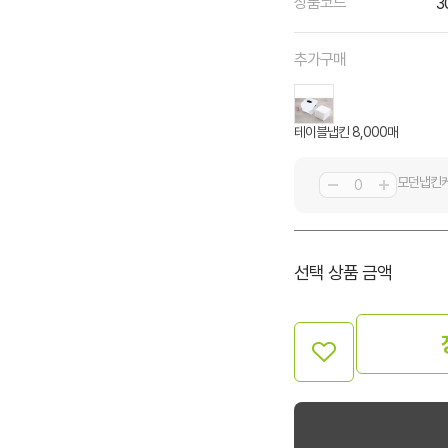
상품코드
3
추가구매
테이블냅킨 8,000매
모던냅킨
선택 상품 금액