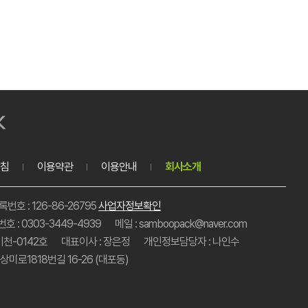
침
이용약관
이용안내
회사소개
호 : 126-86-26795
사업자정보확인
호 : 0303-3449-4939
메일 : samboopack@naver.com
이천-0142호
대표이사 : 장은정
개인정보담당자 : 나인수
미로1818번길 16-26 (대포동)