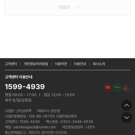
더보기
고객센터
개인정보처리방침
이용약관
이용안내
회사소개
고객센터 이용안내
1599-4939
평일 09:00 - 17:00
점심 12:00 - 13:00
휴무 토/일/공휴일
사업장 :
(주)삼부팩
대표이사 :장은정
사업자등록번호 : 126-86-26795 사업자정보확인
고객센터 : 1599-4939
팩스번호 : 0303-3449-4939
메일 : samboopack@naver.com
개인정보담당자 : 나인수
통신판매업신고 : 제2012-경기이천-0142호