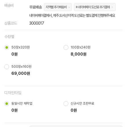
배송비
무료배송
지역별 추가배송비
※ 네이버페이 도선료 추가결제
네이버페이결제시, 제주.도서산지역 도선료는 별도결제 진행해주세요
상품코드
3000017
수량별
50장x320원
100장x240원
0원
8,000원
500장x160원
69,000원
디자인타입
동일시안 재작업
신규시안 조판무료
0원
0원