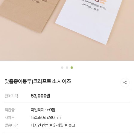
맞춤종이봉투)크라프트 소 사이즈
53,000원
판매가격
적립금
마일리지 :
+0원
사이즈
150x90xh280mm
발송마감
디자인 컨펌 후 3~4일 후 출고