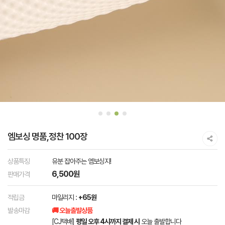
엠보싱 명품,정찬 100장
상품특징
유분 잡아주는 엠보싱지!
6,500원
판매가격
적립금
마일리지 :
+65원
발송마감
🚚 오늘출발상품
[CJ택배]
평일 오후 4시까지 결제 시
오늘 출발합니다