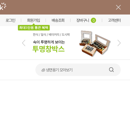
로그인
회원가입
배송조회
장바구니
고객센터
0
최대5만원 통큰 혜택
🧊 냉면용기 모아보기