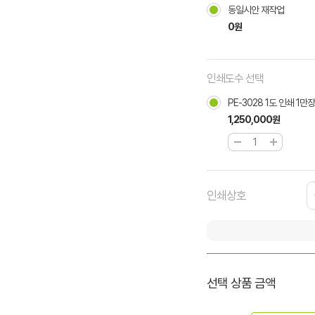
동일시안 재작업
0원
인쇄도수 선택
PE-3028 1도 인쇄 1만장
1,250,000원
인쇄상호
선택 상품 금액