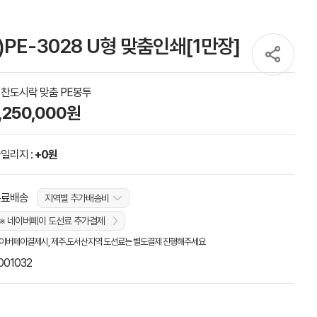
PE-3028 U형 맞춤인쇄[1만장]
찬도시락 맞춤 PE봉투
1,250,000원
일리지 :
+0원
무료배송
지역별 추가배송비
※ 네이버페이 도선료 추가결제
이버페이결제시, 제주.도서산지역 도선료는 별도결제 진행해주세요
001032