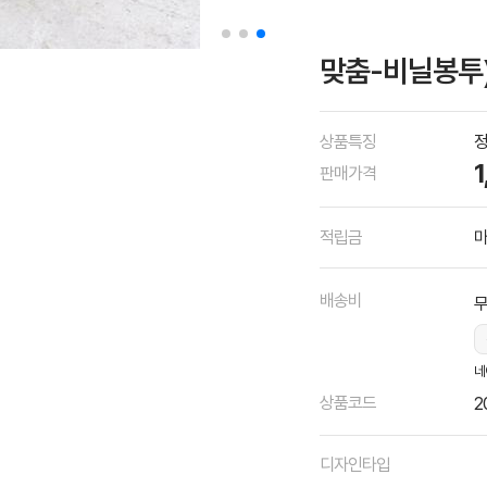
맞춤-비닐봉투)
상품특징
정
판매가격
적립금
마
배송비
네
상품코드
2
디자인타입