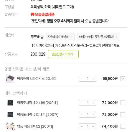
구성품
외피상짝,하짝 (내피별도 구매)
발송마감
🚚 오늘출발상품
[로젠택배]
평일 오후 4시까지 결제 시
오늘 출발합니다
배송비
무료배송
지역별 추가배송비
※ 네이버페이 도선료 추가결제
네이버페이결제시, 제주.도서산지역 도선료는 별도결제 진행해주세요
상품코드
2001029
샘플신청하러가기
명품 브라운 박스 상/하 세트
명품해피 브라운박스 50세트
65,500원
내피 선택하기
명품도시락-1호 내피 [200개]
72,000원
명품도시락-2호 내피 [200개]
72,000원
명품 지음내피1호 [200개]
74,400원