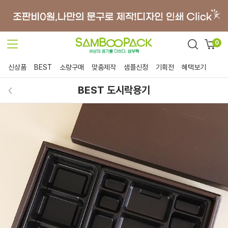
0
신상품
BEST
소량구매
맞춤제작
샘플신청
기획전
혜택보기
BEST 도시락용기