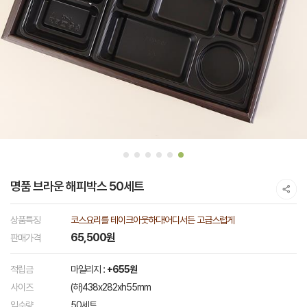
명품 브라운 해피박스 50세트
상품특징
코스요리를 테이크아웃하다!어디서든 고급스럽게
65,500원
판매가격
적립금
마일리지 :
+655원
사이즈
(하)438x282xh55mm
입수량
50세트