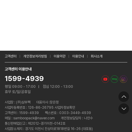
고객센터
개인정보처리방침
이용약관
이용안내
회사소개
고객센터 이용안내
1599-4939
평일 09:00 - 17:00
점심 12:00 - 13:00
휴무 토/일/공휴일
사업장 :
(주)삼부팩
대표이사 :장은정
사업자등록번호 : 126-86-26795 사업자정보확인
고객센터 : 1599-4939
팩스번호 : 0303-3449-4939
메일 : samboopack@naver.com
개인정보담당자 : 나인수
통신판매업신고 : 제2012-경기이천-0142호
사업장소재지 : 경기도 이천시 진상미로1818번길 16-26 (대포동)