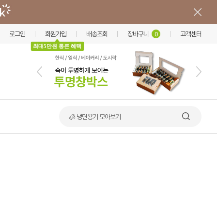
로그인
회원가입
배송조회
장바구니
고객센터
0
최대5만원 통큰 혜택
🧊 냉면용기 모아보기