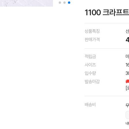
1100 크라프
상품특징
산
판매가격
적립금
마
사이즈
1
입수량
3
발송마감

[
배송비
네