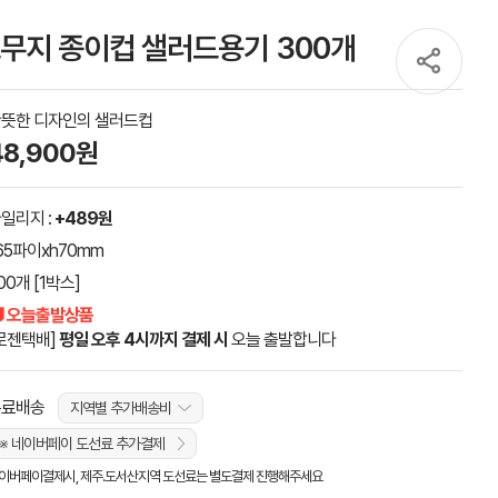
트무지 종이컵 샐러드용기 300개
뜻한 디자인의 샐러드컵
48,900원
일리지 :
+489원
65파이xh70mm
00개 [1박스]
 오늘출발상품
로젠택배]
평일 오후 4시까지 결제 시
오늘 출발합니다
무료배송
지역별 추가배송비
※ 네이버페이 도선료 추가결제
이버페이결제시, 제주.도서산지역 도선료는 별도결제 진행해주세요