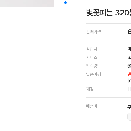
벚꽃피는 320
판매가격
적립금
마
사이즈
3
입수량
5
발송마감

[
재질
H
배송비
네