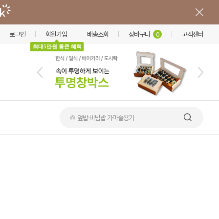
로그인
회원가입
배송조회
장바구니
고객센터
0
최대5만원 통큰 혜택
🍲 덮밥·비빔밥 가마솥용기