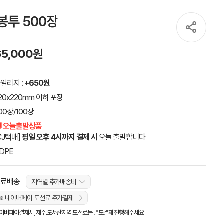
봉투 500장
65,000원
일리지 :
+650원
20x220mm 이하 포장
00장/100장
 오늘출발상품
CJ택배]
평일 오후 4시까지 결제 시
오늘 출발합니다
DPE
무료배송
지역별 추가배송비
※ 네이버페이 도선료 추가결제
이버페이결제시, 제주.도서산지역 도선료는 별도결제 진행해주세요