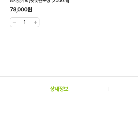
8치젓가락)벚꽃반포장 [2000개]
78,000원
상세정보