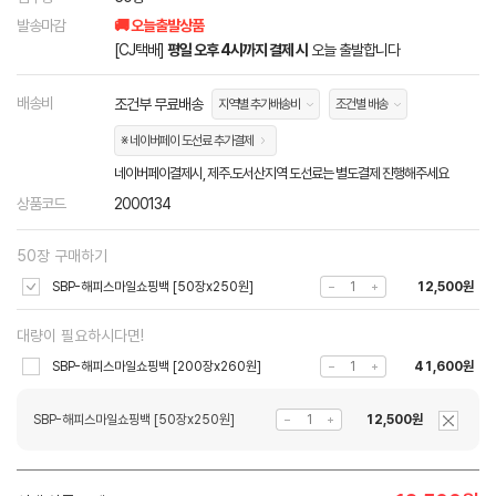
발송마감
🚚 오늘출발상품
[CJ택배]
평일 오후 4시까지 결제 시
오늘 출발합니다
배송비
조건부 무료배송
지역별 추가배송비
조건별 배송
※ 네이버페이 도선료 추가결제
네이버페이결제시, 제주.도서산지역 도선료는 별도결제 진행해주세요
상품코드
2000134
50장 구매하기
SBP-해피스마일쇼핑백 [50장x250원]
12,500원
대량이 필요하시다면!
SBP-해피스마일쇼핑백 [200장x260원]
41,600원
SBP-해피스마일쇼핑백 [50장x250원]
12,500원