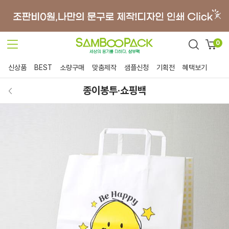
0
신상품
BEST
소량구매
맞춤제작
샘플신청
기획전
혜택보기
종이봉투·쇼핑백