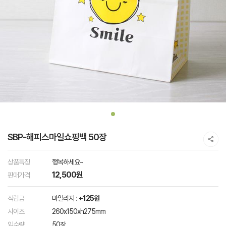
SBP-해피스마일쇼핑백 50장
상품특징
행복하세요~
12,500원
판매가격
적립금
마일리지 :
+125원
사이즈
260x150xh275mm
입수량
50장