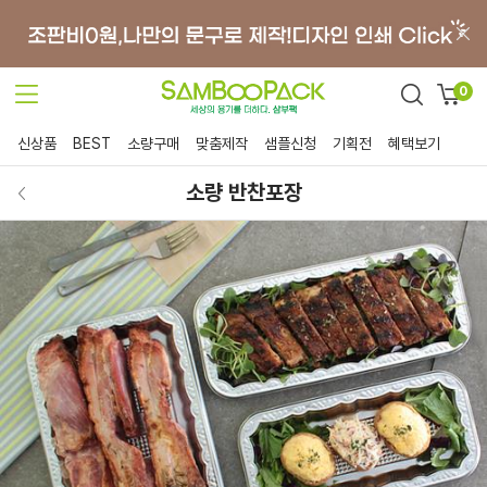
0
신상품
BEST
소량구매
맞춤제작
샘플신청
기획전
혜택보기
소량 반찬포장