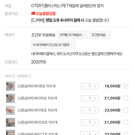
재질
OTERT(플라스틱) / PET재질에 실버원단의 합지
발송마감
🚚 오늘출발상품
[CJ택배]
평일 오후 4시까지 결제 시
오늘 출발합니다
배송비
조건부 무료배송
지역별 추가배송비
조건별 배송
※ 네이버페이 도선료 추가결제
네이버페이결제시, 제주.도서산지역 도선료는 별도결제 진행해주세요
상품코드
2000119
사이즈 선택하기
소량)실버트레이8호 100개
18,000원
소량)실버트레이16호 100개
21,000원
소량)실버트레이18호 100개
23,000원
소량)실버트레이26호 100개
21,000원
소량)실버트레이27호 100개
23,000원