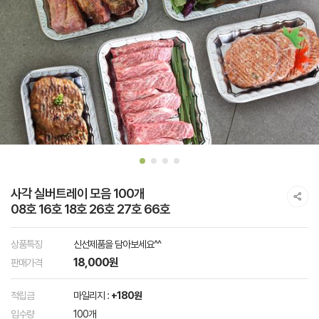
사각 실버트레이 모음 100개
08호 16호 18호 26호 27호 66호
상품특징
신선제품을 담아보세요^^
18,000원
판매가격
적립금
마일리지 :
+180원
입수량
100개