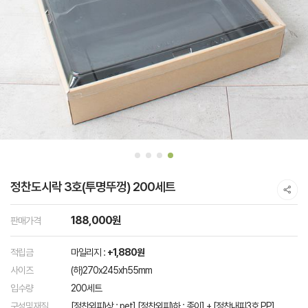
정찬도시락 3호(투명뚜껑) 200세트
188,000원
판매가격
적립금
마일리지 :
+1,880원
사이즈
(하)270x245xh55mm
입수량
200세트
구성및재질
[정찬외피)상 : pet] [정찬외피)하 : 종이] + [정찬내피3호 PP]