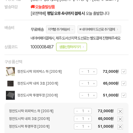
발송마감
🚚 오늘출발상품
[로젠택배]
평일 오후 4시까지 결제 시
오늘 출발합니다
배송비
무료배송
지역별 추가배송비
※ 네이버페이 도선료 추가결제
네이버페이결제시, 제주.도서산지역 도선료는 별도결제 진행해주세요
상품코드
1000008487
샘플신청하러가기
구성품선택
정찬도시락 외피박스 하 [200개]
72,000원
정찬도시락 내피 3호 [200개]
65,000원
정찬도시락 투명뚜껑 [200개]
51,000원
정찬도시락 외피박스 하 [200개]
72,000원
정찬도시락 내피 3호 [200개]
65,000원
정찬도시락 투명뚜껑 [200개]
51,000원