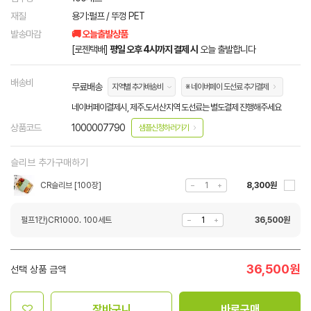
재질
용기:펄프 / 뚜껑 PET
발송마감
🚚 오늘출발상품
[로젠택배]
평일 오후 4시까지 결제 시
오늘 출발합니다
배송비
무료배송
지역별 추가배송비
※ 네이버페이 도선료 추가결제
네이버페이결제시, 제주.도서산지역 도선료는 별도결제 진행해주세요
상품코드
1000007790
샘플신청하러가기
슬리브 추가구매하기
CR슬리브 [100장]
8,300원
펄프1칸)CR1000. 100세트
36,500
원
36,500
원
선택 상품 금액
장바구니
바로구매