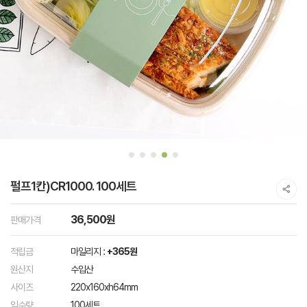
펄프1칸)CR1000. 100세트
36,500원
판매가격
적립금
마일리지 :
+365원
원산지
수입산
사이즈
220x160xh64mm
입수량
100세트